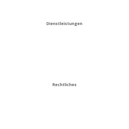
Mail: info@taxiida.de
Dienstleistungen
Taxiservice
Krankenfahrten und Rollstuhlautos
Flughafentransfer
Rechtliches
Impressum
AGB