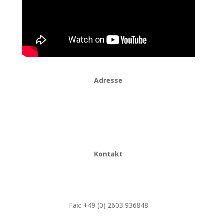
Adresse
Taxi Ida
Bahnhofstraße 5
56130 Bad Ems
Kontakt
Fon: +49 (0) 2603 3666
Fax: +49 (0) 2603
936848